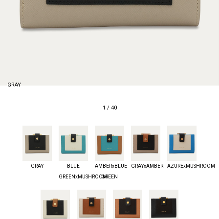
GRAY
1
/
40
GRAY
BLUE
AMBERxBLUE
GRAYxAMBER
AZURExMUSHROOM
GREENxMUSHROOM
GREEN