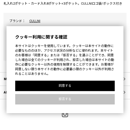
札入れ2ポケット・カード入れ8ポケット+3ポケット。CULLNIロゴ袋/ボックス付き
ブランド：
CULLNI
カテゴリ：
WALLET
クッキー利用に関する確認
素材：
表地:牛革(Body:Cowhide) 裏地:レーヨン100%
(Lining:Rayon100%)
本サイトはクッキーを使用しています。クッキーは本サイトの動作に
必要なもののほか、アクセス状況の分析などに使われます。本サイト
原産国：
JAPAN
のお客様は「同意する」または「拒否する」を選ぶことができ、同意
した場合は全てのクッキーが利用され、拒否した場合は本サイトの動
作に必要なクッキー以外の使用を制限することができます。お客様が
同意しない限り本サイトの動作に必要最小限のクッキー以外が利用さ
れることはありません。
MEMBERS
同意する
ABOUT US
拒否する