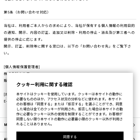
第5条（お問い合わせ対応）
当社は、利用者ご本人からの求めにより、当社が保有する個人情報の利用目的
の通知、開示、内容の訂正、追加又は削除・利用の停止・消去及び第三者への
提供の停止に応じます。
開示、訂正、削除等に関する窓口は、以下の「お問い合わせ先」をご覧下さ
い。
[個人情報保護管理者]
株式会社クル二
販売責任者 安藤一彦
クッキー利用に関する確認
本サイトはクッキーを使用しています。クッキーは本サイトの動作に
[お問い合わせ先]
必要なもののほか、アクセス状況の分析などに使われます。本サイト
E-MAIL:
store@cullni.com
のお客様は「同意する」または「拒否する」を選ぶことができ、同意
した場合は全てのクッキーが利用され、拒否した場合は本サイトの動
作に必要なクッキー以外の使用を制限することができます。お客様が
同意しない限り本サイトの動作に必要最小限のクッキー以外が利用さ
れることはありません。
MEMBERS
同意する
ABOUT US