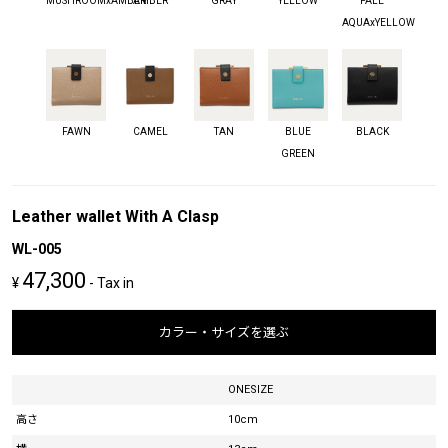
MUSHROOMxAMBER
AMBER
GRAY
YELLOW
PALE
AQUAxYELLOW
FAWN
CAMEL
TAN
BLUE
BLACK
GREEN
Leather wallet With A Clasp
WL-005
47,300
¥
- Tax in
カラー・サイズを選ぶ
ONESIZE
高さ
10cm