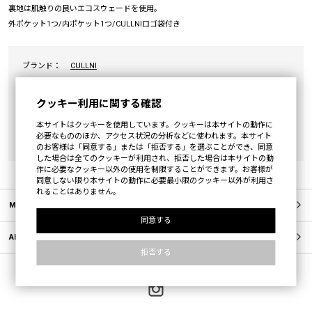
裏地は肌触りの良いエコスウェードを使用。
外ポケット1つ/内ポケット1つ/CULLNIロゴ袋付き
ブランド：
CULLNI
カテゴリ：
BAG
クッキー利用に関する確認
素材：
表地:牛革(Body:Cow leather) 裏地:ポリエステル100%(Anothe
fabric:Polyester100%)
本サイトはクッキーを使用しています。クッキーは本サイトの動作に
必要なもののほか、アクセス状況の分析などに使われます。本サイト
原産国：
JAPAN
のお客様は「同意する」または「拒否する」を選ぶことができ、同意
した場合は全てのクッキーが利用され、拒否した場合は本サイトの動
作に必要なクッキー以外の使用を制限することができます。お客様が
同意しない限り本サイトの動作に必要最小限のクッキー以外が利用さ
れることはありません。
MEMBERS
同意する
ABOUT US
拒否する