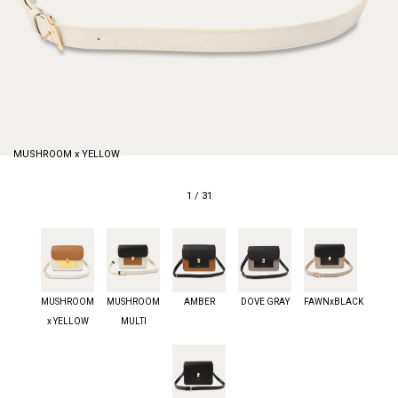
MUSHROOM x YELLOW
1
/
31
MUSHROOM
MUSHROOM
AMBER
DOVE GRAY
FAWNxBLACK
x YELLOW
MULTI