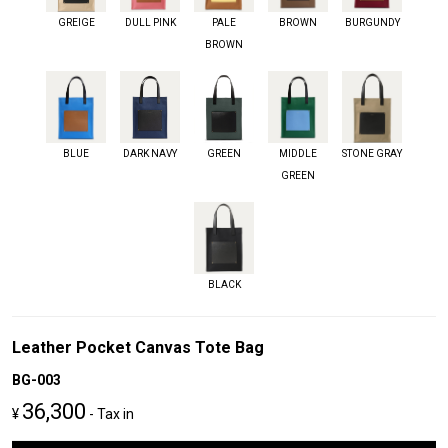
GREIGE
DULL PINK
PALE
BROWN
BURGUNDY
BROWN
BLUE
DARK NAVY
GREEN
MIDDLE
STONE GRAY
GREEN
BLACK
Leather Pocket Canvas Tote Bag
BG-003
36,300
¥
- Tax in