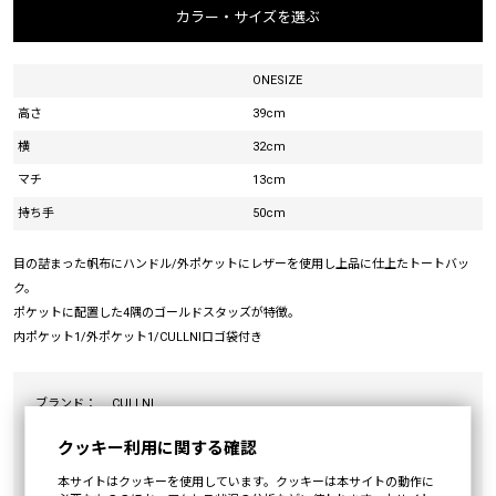
カラー・サイズを選ぶ
ONESIZE
高さ
39cm
横
32cm
マチ
13cm
持ち手
50cm
目の詰まった帆布にハンドル/外ポケットにレザーを使用し上品に仕上たトートバッ
ク。
ポケットに配置した4隅のゴールドスタッズが特徴。
内ポケット1/外ポケット1/CULLNIロゴ袋付き
ブランド：
CULLNI
カテゴリ：
BAG
クッキー利用に関する確認
素材：
表地:コットン100%(Body:Cotton100%) 別地:牛革
本サイトはクッキーを使用しています。クッキーは本サイトの動作に
(Lining:Cowhide)