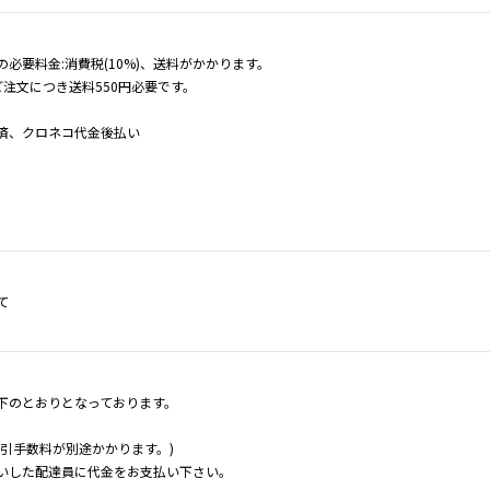
必要料金:消費税(10%)、送料がかかります。
ご注文につき送料550円必要です。
済、クロネコ代金後払い
。
て
下のとおりとなっております。
代引手数料が別途かかります。)
いした配達員に代金をお支払い下さい。