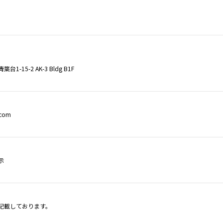
1-15-2 AK-3 Bldg B1F
i.com
示
記載しております。