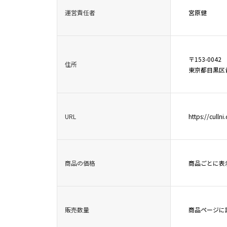
運営責任者
宮原健
〒153-0042
住所
東京都目黒区青葉台
URL
https://culln
商品の価格
商品ごとに表
販売数量
商品ページに