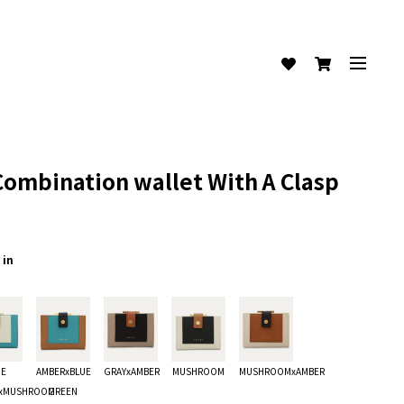
Combination wallet With A Clasp
 in
UE
AMBERxBLUE
GRAYxAMBER
MUSHROOM
MUSHROOMxAMBER
xMUSHROOM
GREEN