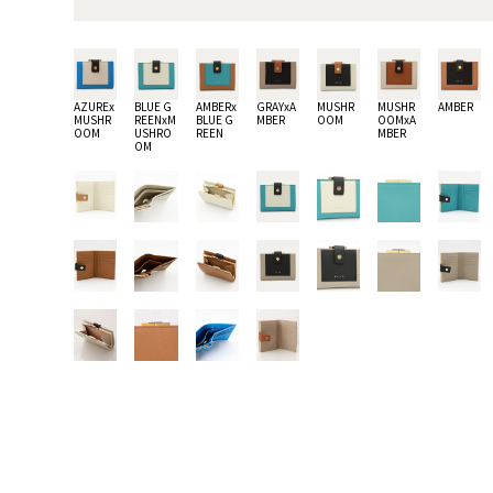
AZUREx
BLUE G
AMBERx
GRAYxA
MUSHR
MUSHR
AMBER
MUSHR
REENxM
BLUE G
MBER
OOM
OOMxA
OOM
USHRO
REEN
MBER
OM