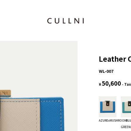
Leather 
WL-007
50,600
¥
- Tax
AZURExMUSHROOM
BL
GREEN