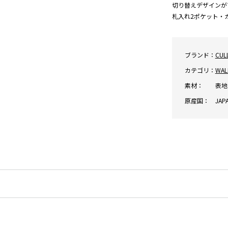
切り替えデザインが
札入れ2ポケット・カ
ブランド：
CUL
カテゴリ：
WAL
素材：
表地:
原産国：
JAP