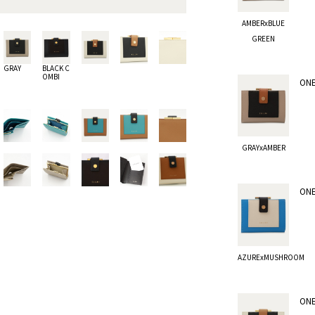
AMBERxBLUE
GREEN
GRAY
BLACK C
OMBI
ONE
GRAYxAMBER
ONE
AZURExMUSHROOM
ONE