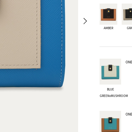
AMBER
GR
ONE
BLUE
GREENxMUSHROOM
ONE
BLUE GREENxMUSHROOM