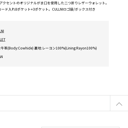
アクセントのオリジナルがま口を使用した二つ折りレザーウォレット。
ード入れ8ポケット+3ポケット。CULLNIロゴ袋/ボックス付き
LNI
LET
牛革(Body:Cowhide) 裏地:レーヨン100%(Lining:Rayon100%)
AN