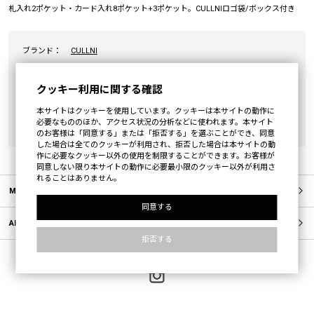
札入れ2ポケット・カード入れ8ポケット+3ポケット。CULLNIロゴ袋/ボックス付き
ブランド：
CULLNI
カテゴリ：
WALLET
クッキー利用に関する確認
素材：
表地:牛革(Body:Cowhide) 裏地:レーヨン100%
(Lining:Rayon100%)
本サイトはクッキーを使用しています。クッキーは本サイトの動作に
必要なもののほか、アクセス状況の分析などに使われます。本サイト
原産国：
JAPAN
のお客様は「同意する」または「拒否する」を選ぶことができ、同意
した場合は全てのクッキーが利用され、拒否した場合は本サイトの動
作に必要なクッキー以外の使用を制限することができます。お客様が
同意しない限り本サイトの動作に必要最小限のクッキー以外が利用さ
れることはありません。
MEMBERS
同意する
ABOUT US
拒否する