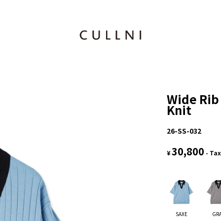
Wide Rib
Knit
26-SS-032
30,800
¥
- Tax
SAXE
GR