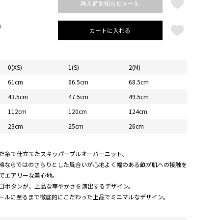
再入荷お知らせメール
)
カートに入れる
0(XS)
1(S)
2(M)
61cm
66.5cm
68.5cm
43.5cm
47.5cm
49.5cm
112cm
120cm
124cm
23cm
25cm
26cm
だ糸で仕立てたスキッパープルオーバーニット。
綿ならではのさらりとした風合いが心地よく幅のある畝が肌への接触を
でエアリーな着心地。
ゴボタンが、上品な華やかさを演出するデザイン。
ールに至るまで徹底的にこだわった上品でミニマルなデザイン。