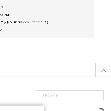
LNI
S
»
KNIT
コットン100%(Body:Cotton100%)
AN