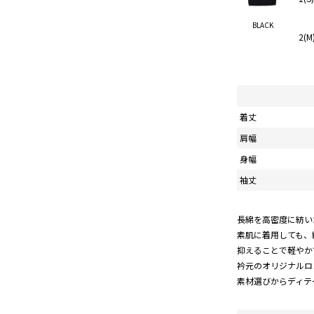
BLACK
2(M
着丈
肩幅
身幅
袖丈
長綿を高密度に紡い
素肌に着用しても、
抑えることで軽やか
衿元のオリジナルロ
素材選びからディテ