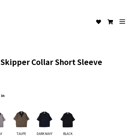
 Skipper Collar Short Sleeve
 in
AY
TAUPE
DARK NAVY
BLACK