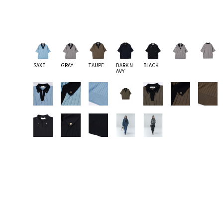
SAXE
GRAY
TAUPE
DARK N
BLACK
AVY