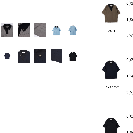
0(X
1(S
TAUPE
2(M
0(X
1(S
DARK NAVY
2(M
0(X
1(S