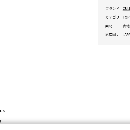
ブランド：
CUL
カテゴリ：
TOP
素材：
表地:
原産国：
JAP
 US
T