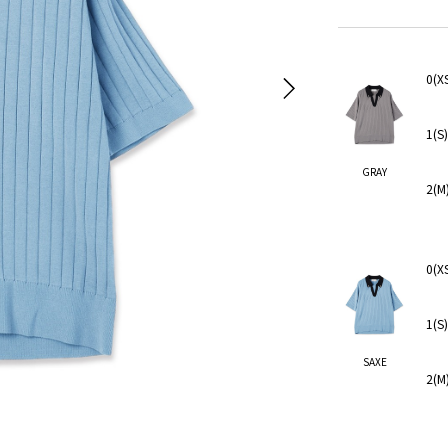
0(X
1(S
GRAY
2(M
0(X
1(S
SAXE
2(M
GRAY