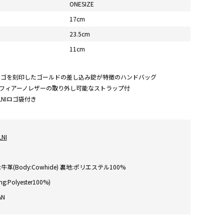
ONESIZE
17cm
23.5cm
11cm
Iのロゴを刻印したゴールドの差し込み錠が特徴のハンドバッグ
フィアーノレザーの取り外し可能なストラップ付
LNIロゴ袋付き
LNI
牛革(Body:Cowhide) 裏地:ポリエステル100%
ing:Polyester100%)
AN