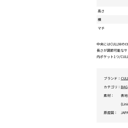
高さ
横
マチ
中央にはCULLN
長さが調節可能なサ
内ポケット1つ/CUL
ブランド：
CUL
カテゴリ：
BAG
素材：
表地:
(Lin
原産国：
JAP