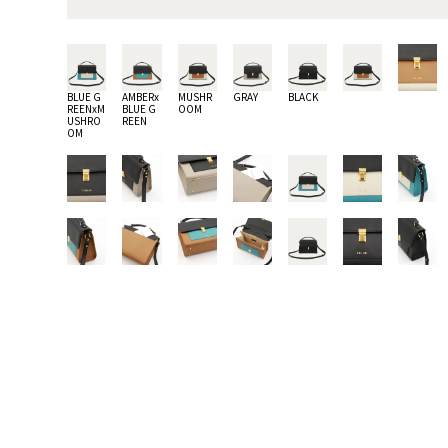
BLUE G
AMBERx
MUSHR
GRAY
BLACK
REENxM
BLUE G
OOM
USHRO
REEN
OM