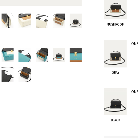
MUSHROOM
ONE
GRAY
ONE
BLACK