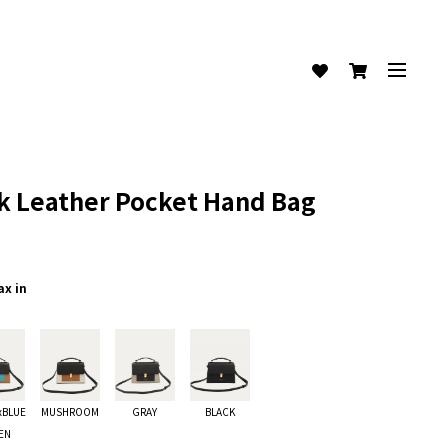
ck Leather Pocket Hand Bag
ax in
xBLUE
MUSHROOM
GRAY
BLACK
EN