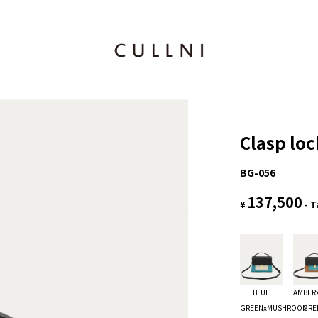
Clasp lo
BG-056
137,500
¥
- T
BLUE
AMBER
GREENxMUSHROOM
GRE