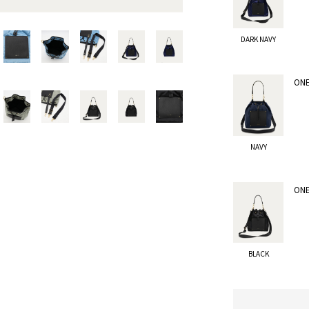
DARK NAVY
ONE
NAVY
ONE
BLACK