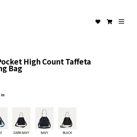
Pocket High Count Taffeta
ng Bag
 in
UE
DARK NAVY
NAVY
BLACK