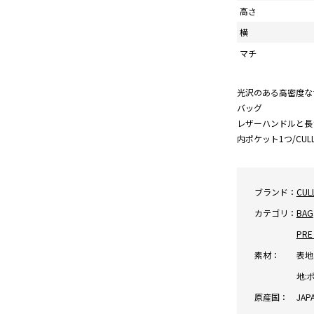
高さ
横
マチ
光沢のある高密度な
バッグ
レザーハンドルと長
内ポケット1つ/CUL
ブランド：
CUL
カテゴリ：
BAG
PRE
素材：
表地:
地:ポ
原産国：
JAP