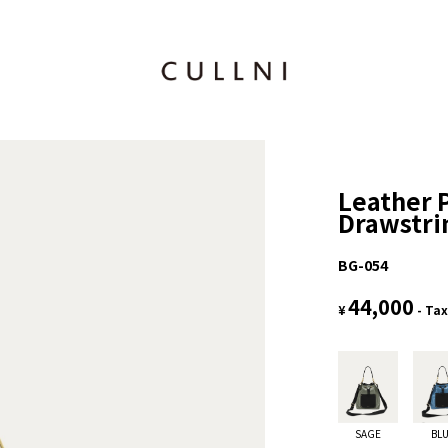
Leather 
Drawstri
BG-054
44,000
¥
- Tax
SAGE
BL