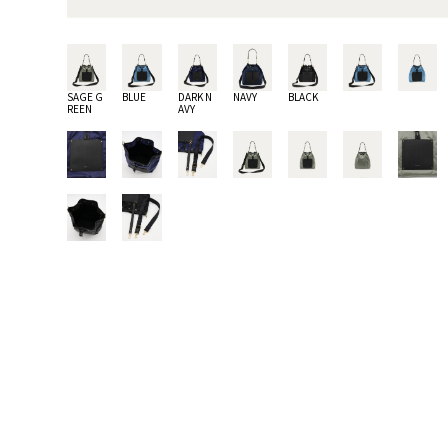
SAGE G
BLUE
DARK N
NAVY
BLACK
REEN
AVY