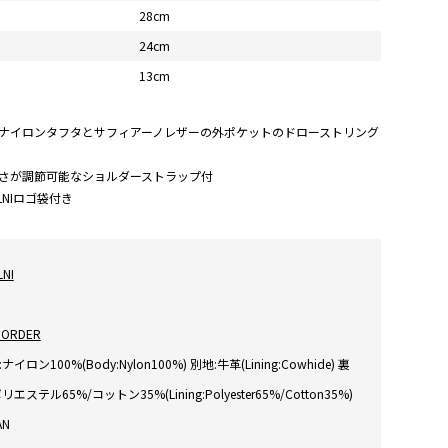
28cm
24cm
13cm
ナイロンタフタとサフィアーノレザーの外ポケットのドローストリング
さが調節可能なショルダーストラップ付
LNIロゴ袋付き
LNI
 ORDER
ナイロン100%(Body:Nylon100%) 別地:牛革(Lining:Cowhide) 裏
リエステル65%/コットン35%(Lining:Polyester65%/Cotton35%)
AN