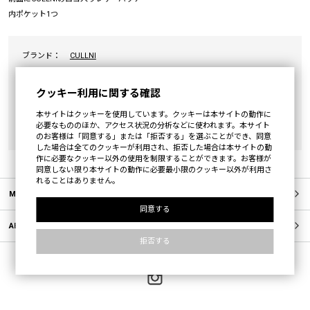
内ポケット1つ
ブランド：
CULLNI
カテゴリ：
BAG
クッキー利用に関する確認
素材：
表地:コットン100% (Body:Cotton 100%) 別地:牛革(Another
fabric:Cow leather)
本サイトはクッキーを使用しています。クッキーは本サイトの動作に
必要なもののほか、アクセス状況の分析などに使われます。本サイト
原産国：
JAPAN
のお客様は「同意する」または「拒否する」を選ぶことができ、同意
した場合は全てのクッキーが利用され、拒否した場合は本サイトの動
作に必要なクッキー以外の使用を制限することができます。お客様が
同意しない限り本サイトの動作に必要最小限のクッキー以外が利用さ
れることはありません。
MEMBERS
同意する
ABOUT US
拒否する