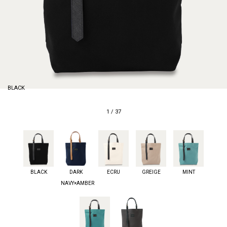
BLACK
1
/
37
BLACK
DARK
ECRU
GREIGE
MINT
NAVY×AMBER