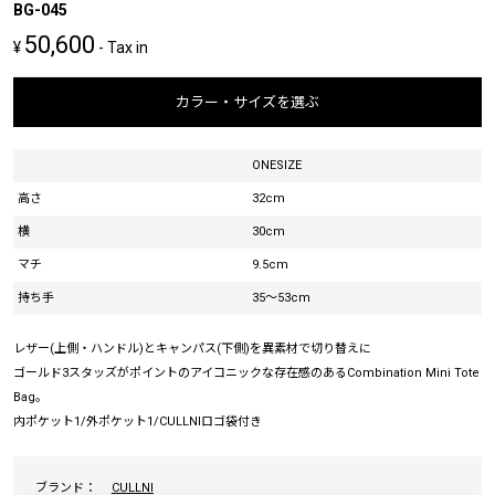
BG-045
50,600
¥
- Tax in
カラー・サイズを選ぶ
ONESIZE
高さ
32cm
横
30cm
マチ
9.5cm
持ち手
35〜53cm
レザー(上側・ハンドル)とキャンパス(下側)を異素材で切り替えに
ゴールド3スタッズがポイントのアイコニックな存在感のあるCombination Mini Tote
Bag。
内ポケット1/外ポケット1/CULLNIロゴ袋付き
ブランド：
CULLNI