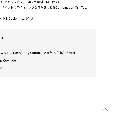
ル)とキャンパス(下側)を異素材で切り替えに
イントのアイコニックな存在感のあるCombination Mini Tote
ト1/CULLNIロゴ袋付き
LNI
コットン100%(Body:Cotton100%) 別地:牛革(Different
ic:Cowhide)
AN