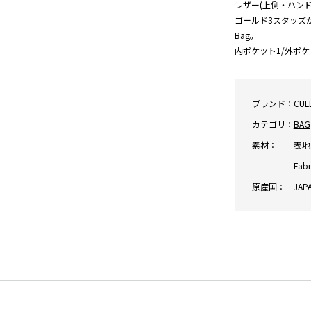
レザー(上側・ハンド
ゴールド3スタッズがポ
Bag。
内ポケット1/外ポケッ
ブランド：
CUL
カテゴリ：
BAG
素材：
表地:
Fabr
原産国：
JAP