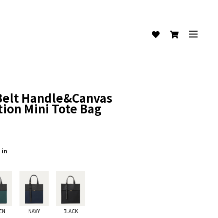
Belt Handle&Canvas
ion Mini Tote Bag
 in
EN
NAVY
BLACK