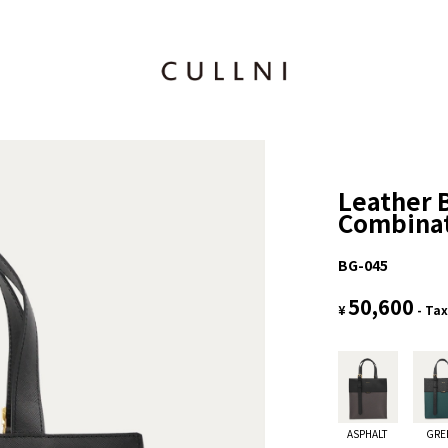
Leather 
Combinat
BG-045
50,600
¥
- Tax
ASPHALT
GRE