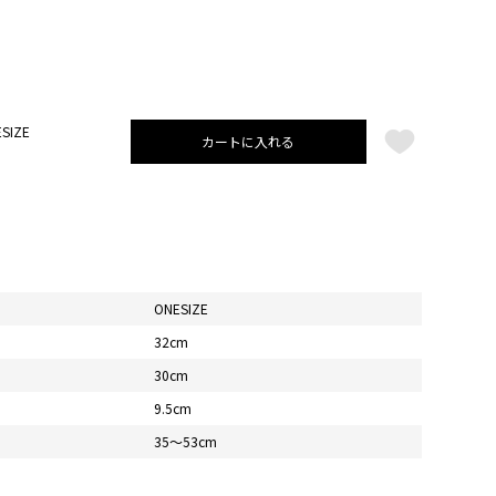
SIZE
カートに入れる
ONESIZE
32cm
30cm
9.5cm
35〜53cm