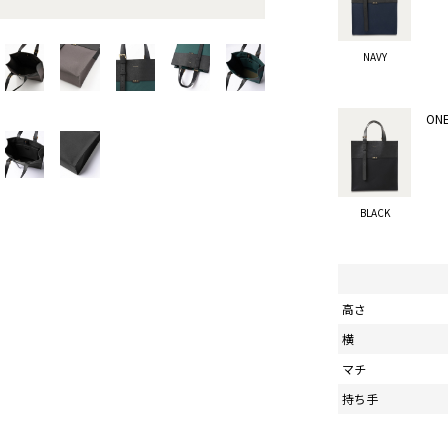
NAVY
ONE
BLACK
高さ
横
マチ
持ち手